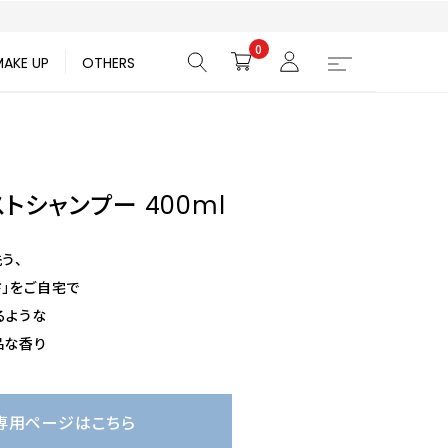
0
MAKE UP
OTHERS
トシャンプー 400ml
う、
さ」をご自宅で
るような
品な香り
専用ページはこちら