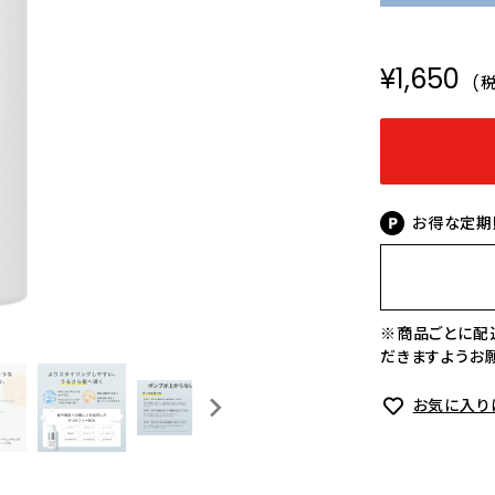
¥1,650
(
お得な定期
※商品ごとに配
だきますようお
お気に入り