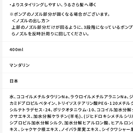
・よりスタイリングしやすい、うるさら髪へ導く
※ポンプのノズル部分が固くなる場合がございます。
＜ノズルの出し方＞
上部のノズル部分だけが回るように、3段階になっているポン
らノズルを反時計周りに回してください。
400ml
マンダリン
日本
水、ココイルメチルタウリンNa、ラウロイルメチルアラニンNa、ジ
カミドプロピルベタイン、トリイソステアリン酸PEG-120メチルグ
シルテトラデセス-24、ポリクオタニウム-10、ココイル加水分解
クサエキス、加水分解ケラチン(羊毛)、(ジヒドロキシメチルシリ
シプロピル加水分解シルク、加水分解ヒアルロン酸、ヒアルロン
キス、シャクヤク根エキス、ノイバラ果実エキス、シイクワシャー