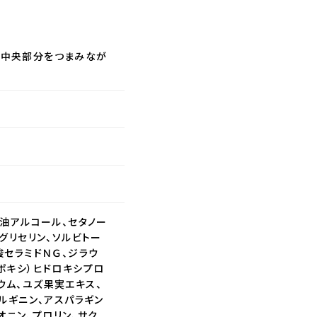
プ中央部分をつまみなが
ネ油アルコール、セタノー
グリセリン、ソルビトー
酸セラミドＮＧ、ジラウ
ポキシ）ヒドロキシプロ
ウム、ユズ果実エキス、
ルギニン、アスパラギン
オニン、プロリン、サク