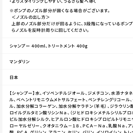
・よりスタイリングしやすい、うるさら髪へ導く
※ポンプのノズル部分が固くなる場合がございます。
＜ノズルの出し方＞
上部のノズル部分だけが回るように、3段階になっているポン
らノズルを反時計周りに回してください。
シャンプー 400ml、トリートメント 400g
マンダリン
日本
【シャンプー】水、イソペンチルジオール、ジメチコン、水添ナタ
ル、ベヘントリモニウムメトサルフェート、ペンチレングリコール、
ル、加水分解コラーゲン、加水分解ケラチン（羊毛）、ジラウリン
ロイルグルタミン酸リシンＮａ、（ジヒドロキシメチルシリルプロ
ピル加水分解シルク、ヒアルロン酸ヒドロキシプロピルトリモニ
ローヤルゼリー、クオタニウム－１８、ＰＣＡ－Ｎａ、乳酸Ｎａ、ア
酸、ＰＣＡ、グリシン、アラニン、セリン、バリン、イソロイシン、トレ