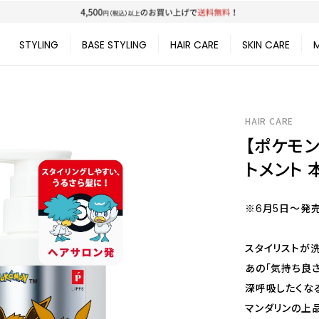
STYLING
BASE STYLING
HAIR CARE
SKIN CARE
HAIR CARE
【ポケモン
トメント 
※6月5日～発
スタイリストが洗
あの「気持ち良
深呼吸したくな
マンダリンの上