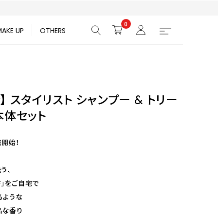
0
MAKE UP
OTHERS
】 スタイリスト シャンプー & トリー
本体セット
売開始！
う、
さ」をご自宅で
るような
品な香り