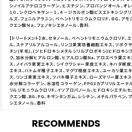
シノイルアテロコラーゲン、ヒスチジン、プロパンジオール、オレ
１０、シクロヘキサン－１，４－ジカルボン酸ビスエトキシジグリ
ルズ、フェニルアラニン、ベヘントリモニウムクロリド、ＢＧ、アモ
クエン酸Ｎａ、フェノキシエタノール、香料.
【トリートメント】水、セタノール、ベヘントリモニウムクロリド、
ル、ステアリルアルコール、リンゴ果実培養細胞エキス、ツボク
チン(羊毛)、(ジヒドロキシメチルシリルプロポキシ)ヒドロキ
ク、加水分解ヒアルロン酸、ヒアルロン酸Na、アロエベラ葉エキ
ス、ノイバラ果実エキス、シイクワシャー果皮エキス、キハダ樹皮
エキス、ハトムギ種子エキス、マグワ根皮エキス、ユーカリ葉エ
ス、リンゴ果実エキス、ツバキ種子エキス、ローズマリー葉エキス
水分解コラーゲン、水溶性コラーゲン、PPG3カプリリルエーテ
リルジモニウムクロリド、イソプロパノール、ヒドロキシエチルセ
クエン酸、BG、PG、キサンタンガム、レシチン、メチルパラベン、
シエタノール、香料
RECOMMENDS