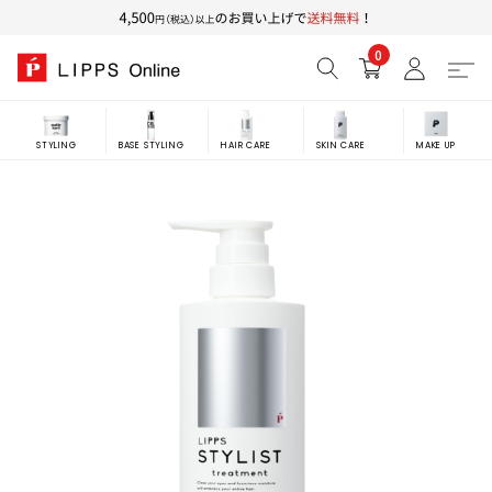
0
STYLING
BASE STYLING
HAIR CARE
SKIN CARE
MAKE UP