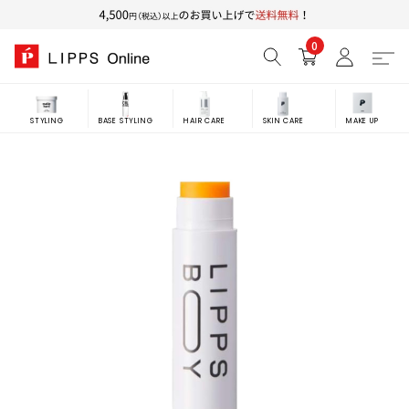
0
STYLING
BASE STYLING
HAIR CARE
SKIN CARE
MAKE UP