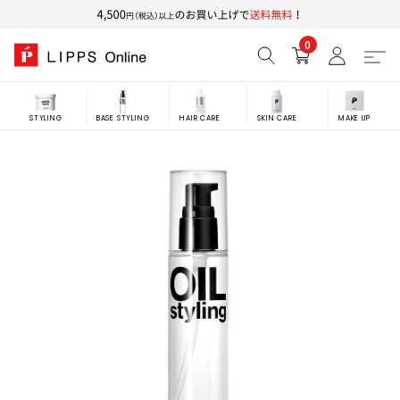
0
STYLING
BASE STYLING
HAIR CARE
SKIN CARE
MAKE UP