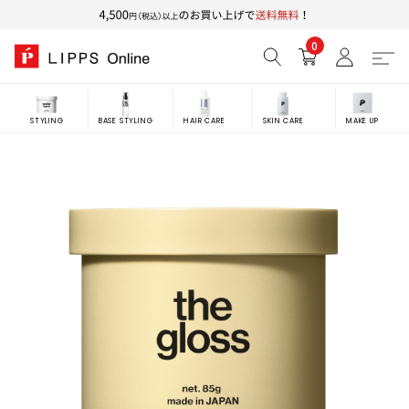
0
STYLING
BASE STYLING
HAIR CARE
SKIN CARE
MAKE UP